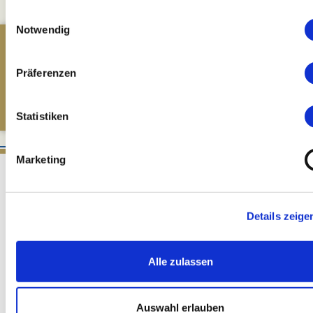
Menschen
Einwilligungsauswahl
DIE GROSSE JAHRGANGSPRÄSENTATION
Notwendig
Events
Jahrgangsverkostung 2025 in unserer Kulturscheune, 13 - 18
Kontakt
Uhr
ZUM SHOP
Präferenzen
Statistiken
Marketing
Weingut Dr. Bürklin-Wolf
Vinothek im Englischen Garten
Details zeige
Ringstrasse 4
Alle zulassen
67157 Wachenheim
06322-9533-55
vinothek@buerklin-wolf.de
Auswahl erlauben