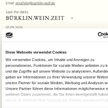
Email:
vinothek@buerklin-wolf.de
Save the dates.
BÜRKLIN.WEIN.ZEIT
05.09.2026
Die letzte Bürklin.Wein.Zeit 2026 findet am 5. und 6. September
statt!
Diese Webseite verwendet Cookies
EINBLICKE.RUNDBLICKE.AUSBLIC
Wir verwenden Cookies, um Inhalte und Anzeigen zu
personalisieren, Funktionen für soziale Medien anbieten zu 
Shop
09.10.2026
und die Zugriffe auf unsere Website zu analysieren. Außerd
Philosophie
geben wir Informationen zu Ihrer Verwendung unserer Websi
Ein Tag im Weingut Dr. Bürklin-Wolf
Geschichte
unsere Partner für soziale Medien, Werbung und Analysen we
Unsere Partner führen diese Informationen möglicherweise m
Terroir
BÜRKLIN.ENTKORKT
weiteren Daten zusammen, die Sie ihnen bereitgestellt habe
Appellationen
die sie im Rahmen Ihrer Nutzung der Dienste gesammelt ha
Vinothek
24.10.2026