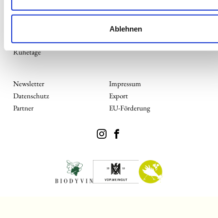
Dienstag bis Freitag von 14-18 Uhr
Samstag, Sonntag von 11-18 Uhr geöffnet.
Von Mai bis Oktober ist Montag Ruhetag
Ablehnen
Von November bis einschließlich April sind Sonntag & Montag
Ruhetage
Newsletter
Impressum
Datenschutz
Export
Partner
EU-Förderung
Newsletter
Impressum
Datenschutz
Export
Partner
EU-Förderung